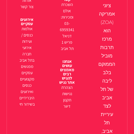
אודות
השכרת
ציוני
צור קשר
אולם
אמריקה
ומכירות:
אירועים
(ZOA)
03-
עסקיים
אולמות
6959341
הוא
כנסים /
דניאל
מרכז
ועידות
פריש 1
תרבות
אירועי
תל אביב
חברה
מוביל
בתל אביב
אנחנו
הממוקם
עושים
מפגשים
מאמצים
בלב
עסקיים
רבים
להגיש
מקצועיים
ליבה
אתר נגיש
כנסים
הצהרת
של תל
ואירועים
נגישות
אביב
היברידיים
תקנון
בשידור חי
לצד
דיוור
עיריית
תל
אביב,