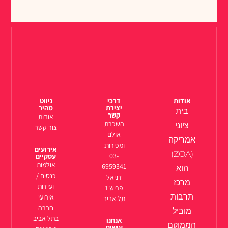
אודות
דרכי
ניווט
יצירת
מהיר
בית
קשר
אודות
השכרת
ציוני
צור קשר
אולם
אמריקה
ומכירות:
אירועים
(ZOA)
03-
עסקיים
אולמות
6959341
הוא
כנסים /
דניאל
מרכז
ועידות
פריש 1
תרבות
אירועי
תל אביב
חברה
מוביל
בתל אביב
אנחנו
הממוקם
עושים