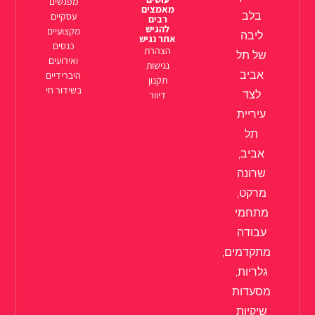
מפגשים
מאמצים
בלב
עסקיים
רבים
להגיש
מקצועיים
ליבה
אתר נגיש
כנסים
הצהרת
של תל
ואירועים
נגישות
אביב
היברידיים
תקנון
בשידור חי
לצד
דיוור
עיריית
תל
אביב,
שרונה
מרקט,
מתחמי
עבודה
מתקדמים,
גלריות,
מסעדות
שיקיות