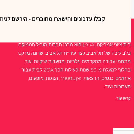
קבלו עדכונים והישארו מחוברים - הירשם לניוז
אודות
בית ציוני אמריקה (ZOA) הוא מרכז תרבות מוביל הממוקם
בלב ליבה של תל אביב לצד עיריית תל אביב, שרונה מרקט,
מתחמי עבודה מתקדמים, גלריות, מסעדות שיקיות ועוד.
בחלוף למעלה מ-50 שנות פעילות הפך ZOA לבית עבור
אירועים, כנסים, הרצאות, Meetups, הצגות, מופעים,
תערוכות ועוד.
קראו עוד