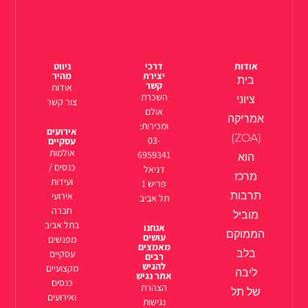
אודות
דרכי
ניווט
יצירת
מהיר
בית
קשר
אודות
השכרת
ציוני
צור קשר
אולם
אמריקה
ומכירות:
אירועים
(ZOA)
03-
עסקיים
אולמות
6959341
הוא
כנסים /
דניאל
מרכז
ועידות
פריש 1
תרבות
אירועי
תל אביב
חברה
מוביל
בתל אביב
אנחנו
הממוקם
עושים
מפגשים
מאמצים
בלב
עסקיים
רבים
להגיש
מקצועיים
ליבה
אתר נגיש
כנסים
הצהרת
של תל
ואירועים
נגישות