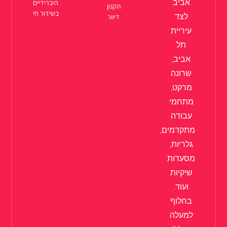
אביב
היברידיים
תקנון
בשידור חי
לצד
דיוור
עיריית
תל
אביב,
שרונה
מרקט,
מתחמי
עבודה
מתקדמים,
גלריות,
מסעדות
שיקיות
ועוד.
בחלוף
למעלה