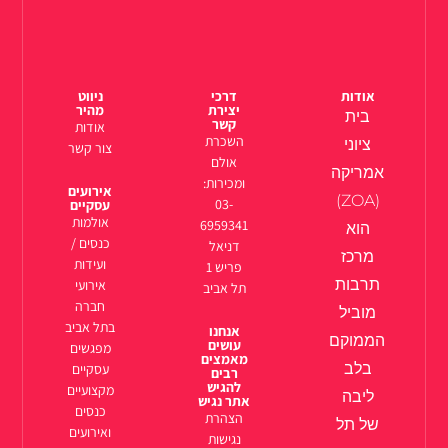
אודות
דרכי
ניווט
יצירת
מהיר
בית
קשר
אודות
השכרת
ציוני
צור קשר
אולם
אמריקה
ומכירות:
אירועים
(ZOA)
03-
עסקיים
אולמות
6959341
הוא
כנסים /
דניאל
מרכז
ועידות
פריש 1
תרבות
אירועי
תל אביב
חברה
מוביל
בתל אביב
אנחנו
הממוקם
עושים
מפגשים
מאמצים
בלב
עסקיים
רבים
להגיש
מקצועיים
ליבה
אתר נגיש
כנסים
הצהרת
של תל
ואירועים
נגישות