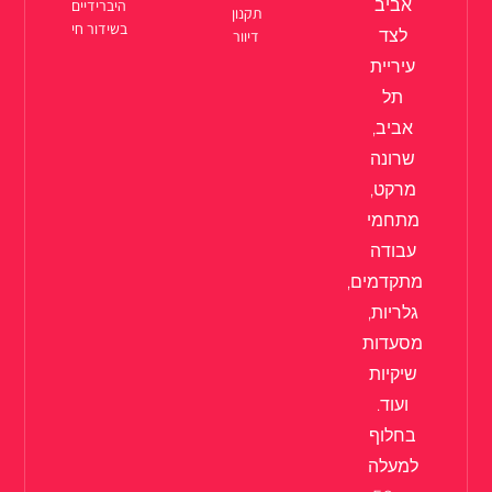
אביב
היברידיים
תקנון
בשידור חי
לצד
דיוור
עיריית
תל
אביב,
שרונה
מרקט,
מתחמי
עבודה
מתקדמים,
גלריות,
מסעדות
שיקיות
ועוד.
בחלוף
למעלה