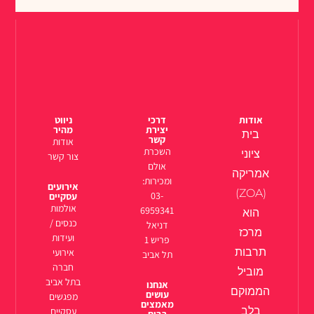
אודות
דרכי
ניווט
יצירת
מהיר
בית
קשר
אודות
השכרת
ציוני
צור קשר
אולם
אמריקה
ומכירות:
אירועים
(ZOA)
03-
עסקיים
אולמות
6959341
הוא
כנסים /
דניאל
מרכז
ועידות
פריש 1
תרבות
אירועי
תל אביב
חברה
מוביל
בתל אביב
אנחנו
הממוקם
עושים
מפגשים
מאמצים
בלב
עסקיים