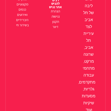
רבים
להגיש
מקצועיים
ליבה
אתר נגיש
כנסים
הצהרת
של תל
ואירועים
נגישות
אביב
היברידיים
תקנון
בשידור חי
לצד
דיוור
עיריית
תל
אביב,
שרונה
מרקט,
מתחמי
עבודה
מתקדמים,
גלריות,
מסעדות
שיקיות
ועוד.