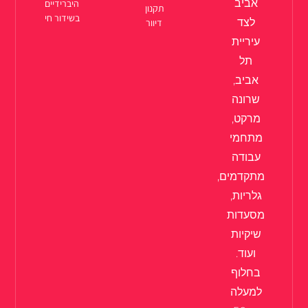
אביב
היברידיים
תקנון
בשידור חי
לצד
דיוור
עיריית
תל
אביב,
שרונה
מרקט,
מתחמי
עבודה
מתקדמים,
גלריות,
מסעדות
שיקיות
ועוד.
בחלוף
למעלה