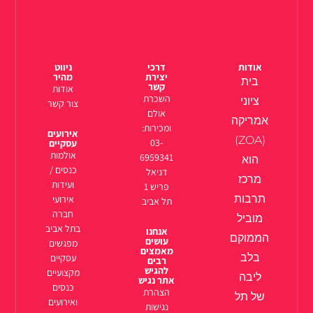
אודות
דרכי
ניווט
יצירת
מהיר
בית
קשר
אודות
השכרת
ציוני
צור קשר
אולם
אמריקה
ומכירות:
אירועים
(ZOA)
03-
עסקיים
אולמות
6959341
הוא
כנסים /
דניאל
מרכז
ועידות
פריש 1
תרבות
אירועי
תל אביב
חברה
מוביל
בתל אביב
אנחנו
הממוקם
עושים
מפגשים
מאמצים
בלב
עסקיים
רבים
להגיש
מקצועיים
ליבה
אתר נגיש
כנסים
הצהרת
של תל
ואירועים
נגישות