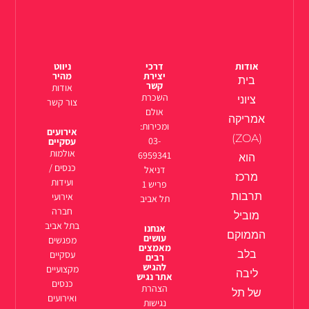
אודות
דרכי
ניווט
יצירת
מהיר
בית
קשר
אודות
השכרת
ציוני
צור קשר
אולם
אמריקה
ומכירות:
אירועים
(ZOA)
03-
עסקיים
אולמות
6959341
הוא
כנסים /
דניאל
מרכז
ועידות
פריש 1
תרבות
אירועי
תל אביב
חברה
מוביל
בתל אביב
אנחנו
הממוקם
עושים
מפגשים
מאמצים
בלב
עסקיים
רבים
להגיש
מקצועיים
ליבה
אתר נגיש
כנסים
הצהרת
של תל
ואירועים
נגישות