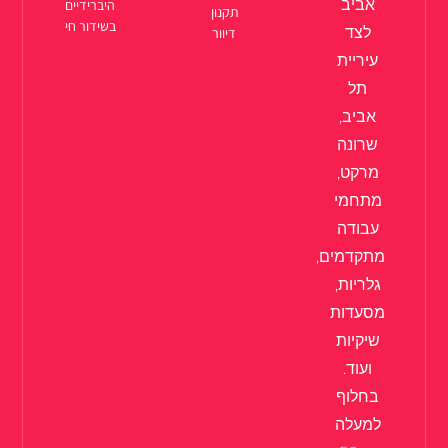
אביב
היברידיים
תקנון
בשידור חי
לצד
דיוור
עיריית
תל
אביב,
שרונה
מרקט,
מתחמי
עבודה
מתקדמים,
גלריות,
מסעדות
שיקיות
ועוד.
בחלוף
למעלה